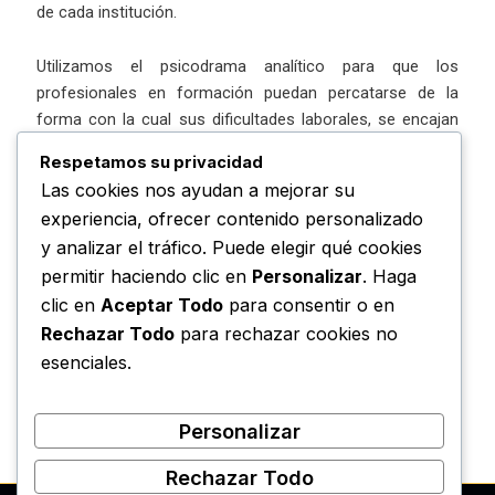
de cada institución.
Utilizamos el psicodrama analítico para que los
profesionales en formación puedan percatarse de la
forma con la cual sus dificultades laborales, se encajan
con la exigencia de su propio síntoma. El objetivo,
Respetamos su privacidad
también aquí, es de producir un efecto de entendimiento
Las cookies nos ayudan a mejorar su
de la satisfacción que provoca en el inconsciente el
experiencia, ofrecer contenido personalizado
síntoma, para permitirse ser menos esclavos de él.
y analizar el tráfico. Puede elegir qué cookies
permitir haciendo clic en
Personalizar
. Haga
Las actividades comprenden talleres piloto, cursos
clic en
Aceptar Todo
para consentir o en
teóricos, supervisión de casos. El objetivo es orientar y
Rechazar Todo
para rechazar cookies no
formar a los profesionales sobre los principios
fundadores de la teoría psicoanalítica y sus aplicaciones,
esenciales.
para realizar efectos terapéuticos más estables y éticos.
Personalizar
Rechazar Todo